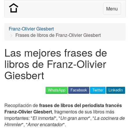
Menu
Franz-Olivier Giesbert
Frases de libros de Franz-Olivier Giesbert
Las mejores frases de
libros de Franz-Olivier
Giesbert
WhatsApp
Facebook
Twitter
LinkedIn
Recopilación de
frases de libros del periodista francés
Franz-Olivier Giesbert
, fragmentos de sus libros más
importantes: "
El inmortal
", "
Un gran amor
", "
La cocinera de
Himmler
", "
Amor encantador
".