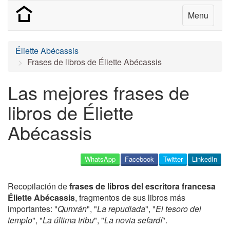
Menu
Éliette Abécassis
Frases de libros de Éliette Abécassis
Las mejores frases de
libros de Éliette
Abécassis
WhatsApp
Facebook
Twitter
LinkedIn
Recopilación de
frases de libros del escritora francesa
Éliette Abécassis
, fragmentos de sus libros más
importantes: "
Qumrán
", "
La repudiada
", "
El tesoro del
templo
", "
La última tribu
", "
La novia sefardí
".