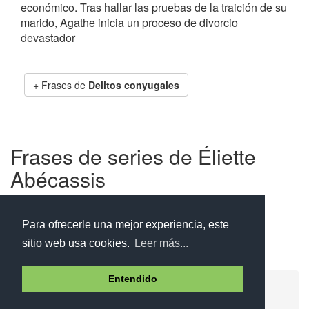
económico. Tras hallar las pruebas de la traición de su
marido, Agathe inicia un proceso de divorcio
devastador
Frases de
Delitos conyugales
Frases de series de Éliette
Abécassis
Para ofrecerle una mejor experiencia, este
Serie Qumrán
sitio web usa cookies.
Leer más...
Entendido
Ayuda
Aviso legal
Política de cookies
Política de privacidad