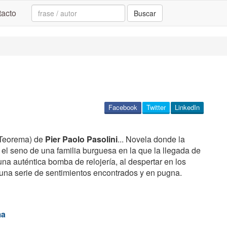
Search:
acto
Buscar
Facebook
Twitter
LinkedIn
Teorema) de
Pier Paolo Pasolini
... Novela donde la
 el seno de una familia burguesa en la que la llegada de
na auténtica bomba de relojería, al despertar en los
 una serie de sentimientos encontrados y en pugna.
ma