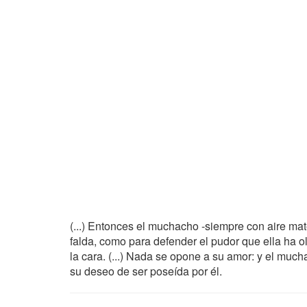
(...) Entonces el muchacho -siempre con aire mate
falda, como para defender el pudor que ella ha o
la cara. (...) Nada se opone a su amor: y el muc
su deseo de ser poseída por él.