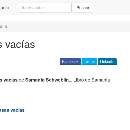
Search:
acto
Buscar
blin
s vacías
Facebook
Twitter
LinkedIn
s vacías
de
Samanta Schweblin
... Libro de Samanta
asas vacías