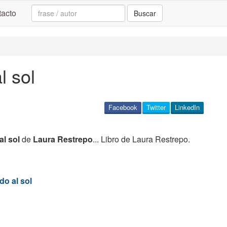
Search:
acto
Buscar
l sol
Facebook
Twitter
LinkedIn
al sol
de
Laura Restrepo
... Libro de Laura Restrepo.
o al sol