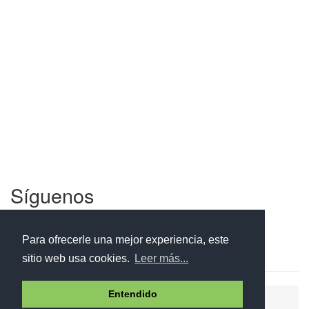
Síguenos
Facebook
Twitter
Instagram
Para ofrecerle una mejor experiencia, este
sitio web usa cookies.
Leer más...
Entendido
Ayuda
Aviso legal
Política de cookies