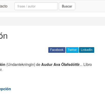
Search:
acto
Buscar
ón
Facebook
Twitter
LinkedIn
ión
(Undantekningin) de
Audur Ava Ólafsdóttir
... Libro
r.
epción