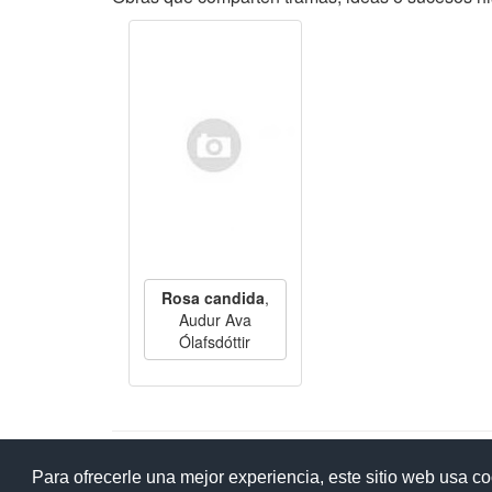
Rosa candida
,
Audur Ava
Ólafsdóttir
Ay
Para ofrecerle una mejor experiencia, este sitio web usa c