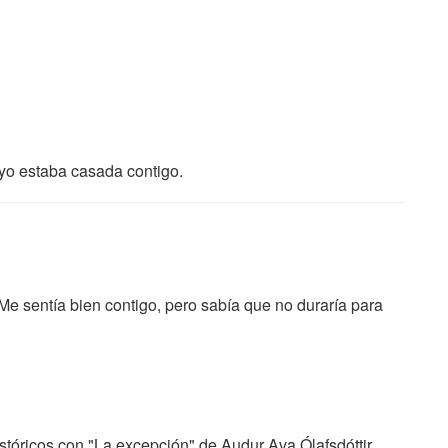
 yo estaba casada contigo.
Me sentía bien contigo, pero sabía que no duraría para
tóricos con "La excepción" de Audur Ava Ólafsdóttir.