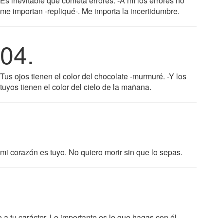
Es inevitable que cometa errores. -A mí los errores no
me importan -repliqué-. Me importa la incertidumbre.
04.
Tus ojos tienen el color del chocolate -murmuré. -Y los
tuyos tienen el color del cielo de la mañana.
 mi corazón es tuyo. No quiero morir sin que lo sepas.
a tu carácter. Lo importante es lo que hagas con él.