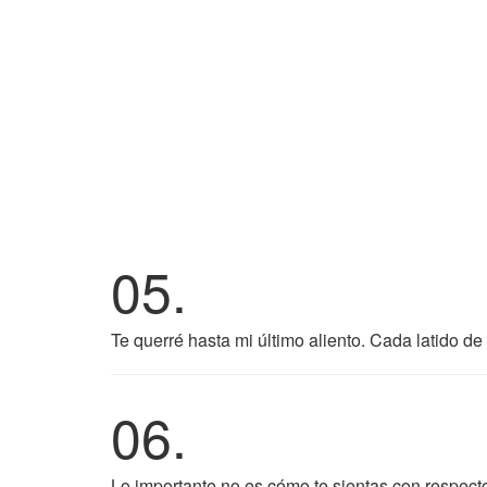
05.
Te querré hasta mi último aliento. Cada latido de
06.
Lo importante no es cómo te sientas con respecto 