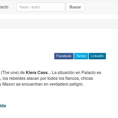
Search:
acto
Buscar
Facebook
Twitter
LinkedIn
(The one) de
Kiera Cass
... La situación en Palacio es
 los rebeldes atacan por todos los flancos, chicas
 y Maxon se encuentran en verdadero peligro.
ida