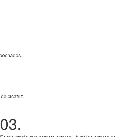
spechados.
de cicatriz.
03.