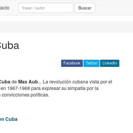
Search:
acto
Buscar
Cuba
Facebook
Twitter
LinkedIn
 Cuba
de
Max Aub
... La revolución cubana vista por el
 en 1967-1968 para expresar su simpatía por la
 convicciones políticas.
 en Cuba