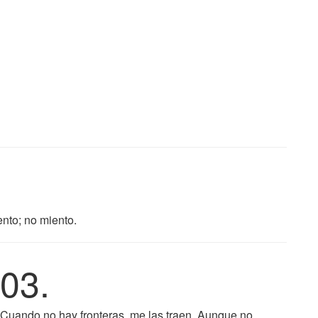
nto; no miento.
03.
Cuando no hay fronteras, me las traen. Aunque no