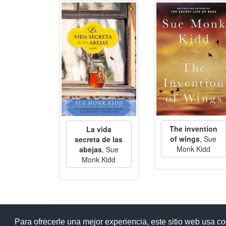
The invention
La vida
of wings
, Sue
secreta de las
Monk Kidd
abejas
, Sue
Monk Kidd
Ay
Para ofrecerle una mejor experiencia, este sitio web usa c