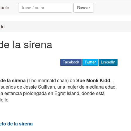
Search:
acto
Buscar
idd
de la sirena
Facebook
Twitter
LinkedIn
 de la sirena
(The mermaid chair) de
Sue Monk Kidd
...
 sueños de Jessie Sullivan, una mujer de mediana edad,
a estancia prolongada en Egret Island, donde está
elle.
eto de la sirena