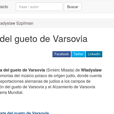
Search:
acto
Buscar
Wladyslaw Szpilman
 del gueto de Varsovia
Facebook
Twitter
LinkedIn
ta del gueto de Varsovia
(Smierc Miasta) de
Wladyslaw
memorias del músico polaco de origen judío, donde cuenta
deportaciones alemanas de judíos a los campos de
ión del gueto de Varsovia y el Alzamiento de Varsovia
erra Mundial.
ista del gueto de Varsovia