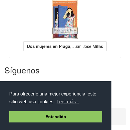
Dos mujeres en Praga
, Juan José Millás
Síguenos
Facebook
Twitter
Instagram
Para ofrecerle una mejor experiencia, este
sitio web usa cookies.
Leer más...
Ayuda
Aviso legal
Política de cookies
Entendido
Política de privacidad