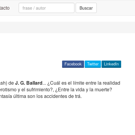
Search:
acto
Buscar
Facebook
Twitter
LinkedIn
ash) de
J. G. Ballard
... ¿Cuál es el límite entre la realidad
 erotismo y el sufrimiento?, ¿Entre la vida y la muerte?
ntasía última son los accidentes de trá.