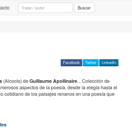
Search:
acto
Buscar
Facebook
Twitter
LinkedIn
s
(Alcools) de
Guillaume Apollinaire
... Colección de
erosos aspectos de la poesía, desde la elegía hasta el
lo cotidiano de los paisajes renanos en una poesía que
les