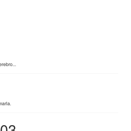
rebro...
marla.
03.