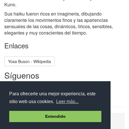
Kuno.
Sus haiku fueron ricos en imaginería, dibujando
claramente los movimientos finos y las apariencias
sensuales de las cosas, dinámicos, líricos, sensibles,
elegantes y muy conscientes del tiempo.
Enlaces
Yosa Buson - Wikipedia
Síguenos
Facebook
Twitter
Instagram
Para ofrecerle una mejor experiencia, este
sitio web usa cookies.
Leer más...
Entendido
Ayuda
Aviso legal
Política de cookies
Política de privacidad