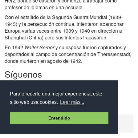
Herz, donde se casaron y comenzó a trabajar como
profesor de idiomas en una escuela.
Con el estallido de la Segunda Guerra Mundial (1939-
1945) y la persecución continua, intentaron abandonar
Europa varias veces entre 1939 y 1940 en dirección a
Shanghai (China) pero sus intentos fracasaron.
En 1942
Walter Serner
y su esposa fueron capturados y
deportados al campo de concentración de Theresienstadt,
donde murieron en agosto de 1942.
Síguenos
Facebook
Twitter
Instagram
Para ofrecerle una mejor experiencia, este
sitio web usa cookies.
Leer más...
Entendido
Ayuda
Aviso legal
Política de cookies
Política de privacidad