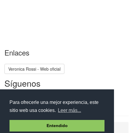
Enlaces
Veronica Rossi - Web oficial
Síguenos
Facebook
Twitter
Instagram
Para ofrecerle una mejor experiencia, este
sitio web usa cookies.
Leer más...
Entendido
Ayuda
Aviso legal
Política de cookies