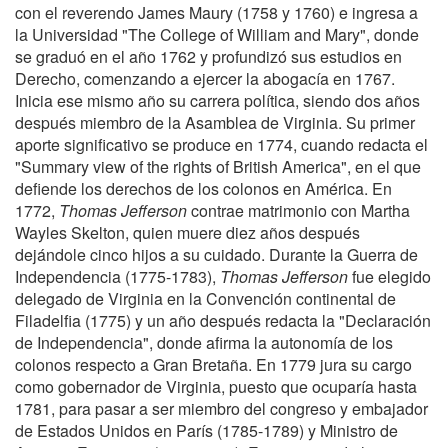
con el reverendo James Maury (1758 y 1760) e ingresa a
la Universidad "The College of William and Mary", donde
se graduó en el año 1762 y profundizó sus estudios en
Derecho, comenzando a ejercer la abogacía en 1767.
Inicia ese mismo año su carrera política, siendo dos años
después miembro de la Asamblea de Virginia. Su primer
aporte significativo se produce en 1774, cuando redacta el
"Summary view of the rights of British America", en el que
defiende los derechos de los colonos en América. En
1772,
Thomas Jefferson
contrae matrimonio con Martha
Wayles Skelton, quien muere diez años después
dejándole cinco hijos a su cuidado. Durante la Guerra de
Independencia (1775-1783),
Thomas Jefferson
fue elegido
delegado de Virginia en la Convención continental de
Filadelfia (1775) y un año después redacta la "Declaración
de Independencia", donde afirma la autonomía de los
colonos respecto a Gran Bretaña. En 1779 jura su cargo
como gobernador de Virginia, puesto que ocuparía hasta
1781, para pasar a ser miembro del congreso y embajador
de Estados Unidos en París (1785-1789) y Ministro de