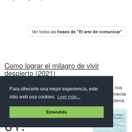
Ver todas las
frases de "El arte de comunicar"
Como lograr el milagro de vivir
despierto (2021)
A través de numerosas anécdotas, Thich Nhat Hanh nos
Para ofrecerle una mejor experiencia, este
explica cómo alcanzar la serenidad y mantener una mente
sitio web usa cookies.
Leer más...
limpia, con el objetivo de llevar una vida tranquila y plena.
Entendido
01.