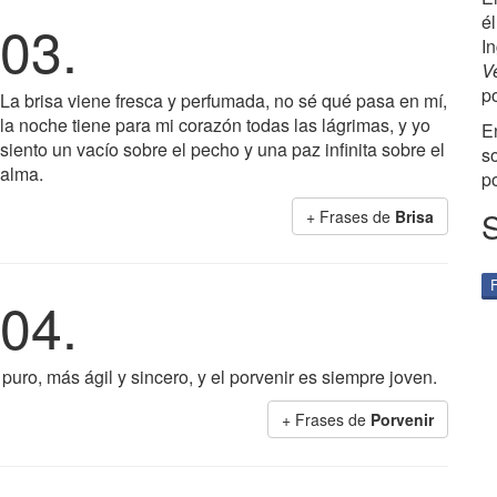
é
03.
In
V
p
La brisa viene fresca y perfumada, no sé qué pasa en mí,
la noche tiene para mi corazón todas las lágrimas, y yo
E
siento un vacío sobre el pecho y una paz infinita sobre el
s
alma.
p
+ Frases de
Brisa
04.
ro, más ágil y sincero, y el porvenir es siempre joven.
+ Frases de
Porvenir