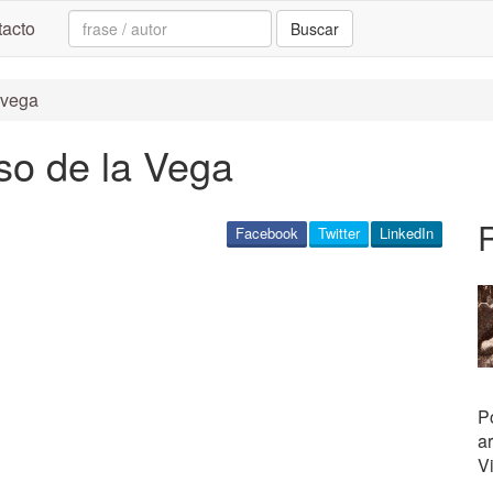
Search:
acto
Buscar
a vega
so de la Vega
Facebook
Twitter
LinkedIn
P
ar
V