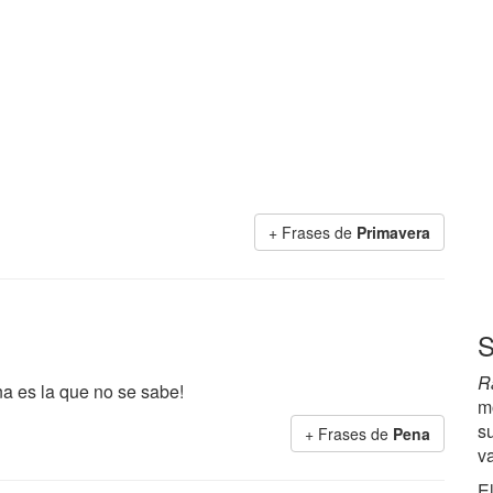
+ Frases de
Primavera
S
R
na es la que no se sabe!
m
s
+ Frases de
Pena
v
El