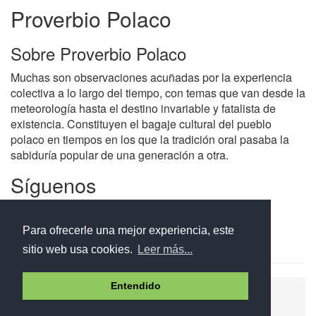
Proverbio Polaco
Sobre Proverbio Polaco
Muchas son observaciones acuñadas por la experiencia
colectiva a lo largo del tiempo, con temas que van desde la
meteorología hasta el destino invariable y fatalista de
existencia. Constituyen el bagaje cultural del pueblo
polaco en tiempos en los que la tradición oral pasaba la
sabiduría popular de una generación a otra.
Síguenos
Facebook
Twitter
Instagram
Para ofrecerle una mejor experiencia, este
sitio web usa cookies.
Leer más...
Entendido
Ayuda
Aviso legal
Política de cookies
Política de privacidad