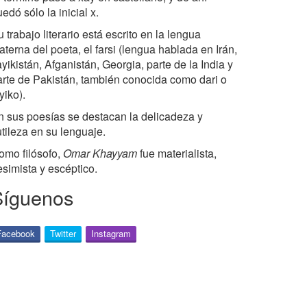
edó sólo la inicial x.
 trabajo literario está escrito en la lengua
terna del poeta, el farsi (lengua hablada en Irán,
yikistán, Afganistán, Georgia, parte de la India y
arte de Pakistán, también conocida como dari o
yiko).
n sus poesías se destacan la delicadeza y
tileza en su lenguaje.
omo filósofo,
Omar Khayyam
fue materialista,
esimista y escéptico.
Síguenos
Facebook
Twitter
Instagram