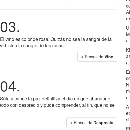
c
Á
r
03.
U
M
El vino es color de rosa. Quizás no sea la sangre de la
a
vid, sino la sangre de las rosas.
K
a
+ Frases de
Vino
a
E
04.
s
N
m
en
Sólo alcancé la paz definitiva el día en que abandoné
todo con desprecio y pude comprender, al fin, que no se
A
e
s
+ Frases de
Desprecio
E