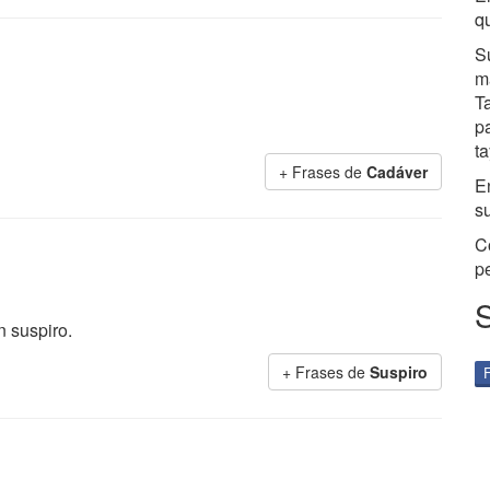
qu
Su
ma
Ta
p
ta
+ Frases de
Cadáver
E
su
C
p
n suspiro.
+ Frases de
Suspiro