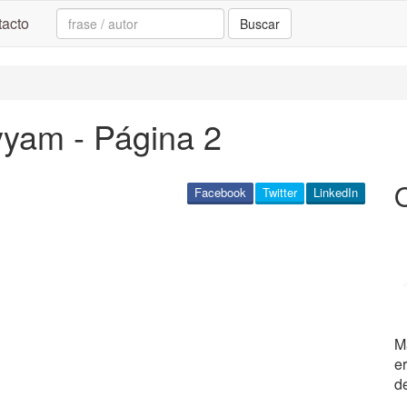
Search:
acto
Buscar
yam - Página 2
Facebook
Twitter
LinkedIn
M
e
de