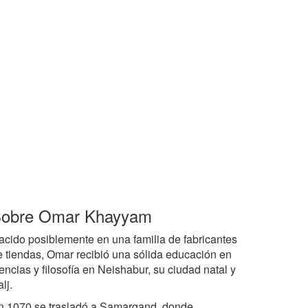
obre Omar Khayyam
acido posiblemente en una familia de fabricantes
e tiendas, Omar recibió una sólida educación en
encias y filosofía en Neishabur, su ciudad natal y
lj.
n 1070 se trasladó a Samargand, donde