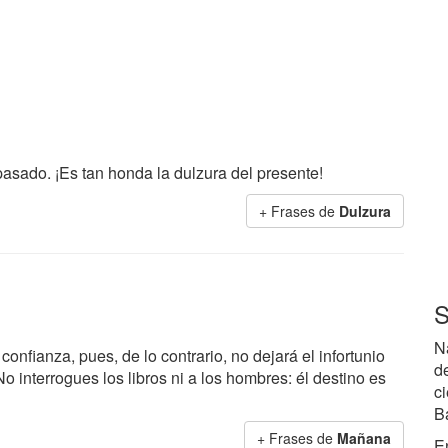
pasado. ¡Es tan honda la dulzura del presente!
+ Frases de
Dulzura
S
N
fianza, pues, de lo contrario, no dejará el infortunio
d
o interrogues los libros ni a los hombres: él destino es
ci
Ba
+ Frases de
Mañana
E