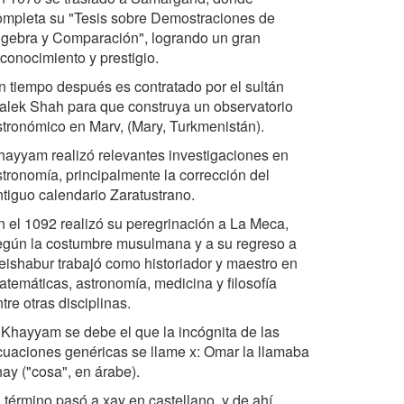
ompleta su "Tesis sobre Demostraciones de
lgebra y Comparación", logrando un gran
econocimiento y prestigio.
n tiempo después es contratado por el sultán
alek Shah para que construya un observatorio
stronómico en Marv, (Mary, Turkmenistán).
hayyam realizó relevantes investigaciones en
stronomía, principalmente la corrección del
ntiguo calendario Zaratustrano.
n el 1092 realizó su peregrinación a La Meca,
egún la costumbre musulmana y a su regreso a
eishabur trabajó como historiador y maestro en
atemáticas, astronomía, medicina y filosofía
tre otras disciplinas.
 Khayyam se debe el que la incógnita de las
cuaciones genéricas se llame x: Omar la llamaba
hay ("cosa", en árabe).
l término pasó a xay en castellano, y de ahí