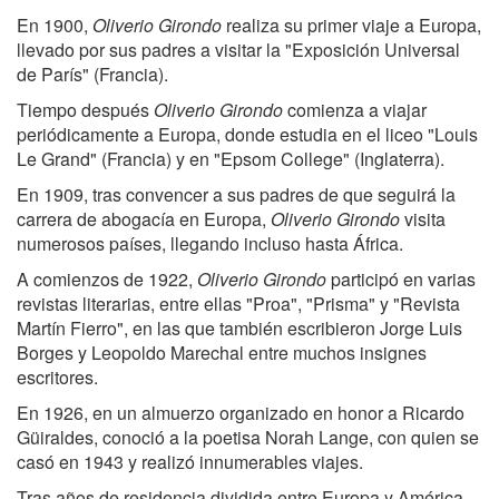
En 1900,
Oliverio Girondo
realiza su primer viaje a Europa,
llevado por sus padres a visitar la "Exposición Universal
de París" (Francia).
Tiempo después
Oliverio Girondo
comienza a viajar
periódicamente a Europa, donde estudia en el liceo "Louis
Le Grand" (Francia) y en "Epsom College" (Inglaterra).
En 1909, tras convencer a sus padres de que seguirá la
carrera de abogacía en Europa,
Oliverio Girondo
visita
numerosos países, llegando incluso hasta África.
A comienzos de 1922,
Oliverio Girondo
participó en varias
revistas literarias, entre ellas "Proa", "Prisma" y "Revista
Martín Fierro", en las que también escribieron Jorge Luis
Borges y Leopoldo Marechal entre muchos insignes
escritores.
En 1926, en un almuerzo organizado en honor a Ricardo
Güiraldes, conoció a la poetisa Norah Lange, con quien se
casó en 1943 y realizó innumerables viajes.
Tras años de residencia dividida entre Europa y América,