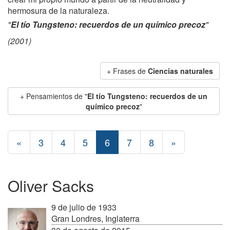
hermosura de la naturaleza.
"
El tío Tungsteno: recuerdos de un químico precoz
"
(2001)
+ Frases de
Ciencias naturales
+ Pensamientos de "
El tío Tungsteno: recuerdos de un
químico precoz
"
«
3
4
5
6
7
8
»
Oliver Sacks
9 de julio de 1933
Gran Londres, Inglaterra