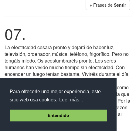
+ Frases de
Sentir
07.
La electricidad cesará pronto y dejará de haber luz,
televisión, ordenador, música, teléfono, frigorífico. Pero no
tengáis miedo. Os acostumbraréis pronto. Los seres
humanos han vivido mucho tiempo sin electricidad. Con
encender un fuego tenían bastante. Viviréis durante el día
y dormiréis cuando anochezca, igual que hacen los
animales del bosque. Al amanecer saludaréis al sol como
Para ofrecerle una mejor experiencia, este
hacen las aves. Será bonito. Cuando no tengáis nada que
hacer, leeréis libros. Y la música la haréis cantando. Por la
sitio web usa cookies.
Leer más...
noche, encerraos en casa y no salgáis por ninguna razón.
Usad velas. Pilas sólo en caso de emergencia. Pero si
Entendido
podéis, probad a estar a oscuras.
Anna