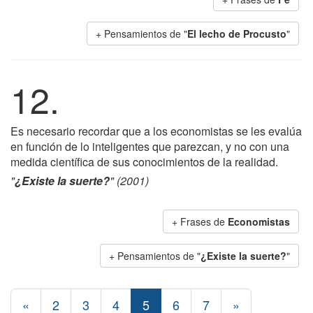
+ Pensamientos de "
El lecho de Procusto
"
12.
Es necesario recordar que a los economistas se les evalúa
en función de lo inteligentes que parezcan, y no con una
medida científica de sus conocimientos de la realidad.
"
¿Existe la suerte?
" (2001)
+ Frases de
Economistas
+ Pensamientos de "
¿Existe la suerte?
"
«
2
3
4
5
6
7
»