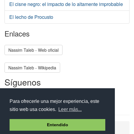
El cisne negro: el impacto de lo altamente improbable
El lecho de Procusto
Enlaces
Nassim Taleb - Web oficial
Nassim Taleb - Wikipedia
Síguenos
Facebook
Twitter
Instagram
Para ofrecerle una mejor experiencia, este
sitio web usa cookies.
Leer más...
Entendido
Ayuda
Aviso legal
Política de cookies
Política de privacidad