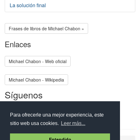
La solución final
Frases de libros de Michael Chabon »
Enlaces
Michael Chabon - Web oficial
Michael Chabon - Wikipedia
Síguenos
Facebook
Twitter
Instagram
Para ofrecerle una mejor experiencia, este
sitio web usa cookies.
Leer más...
Entendido