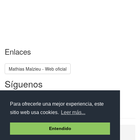
Enlaces
Mathias Malzieu - Web oficial
Síguenos
Facebook
Twitter
Instagram
Para ofrecerle una mejor experiencia, este
sitio web usa cookies.
Leer más...
Entendido
Ayuda
Aviso legal
Política de cookies
Política de privacidad