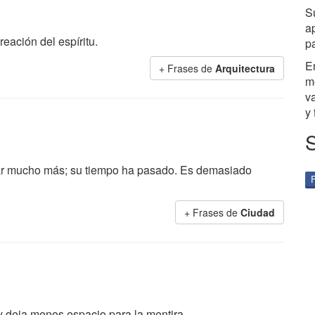
Su
a
eación del espíritu.
p
E
+ Frases de
Arquitectura
m
v
y
ar mucho más; su tiempo ha pasado. Es demasiado
+ Frases de
Ciudad
 y deja menos espacio para la mentira.