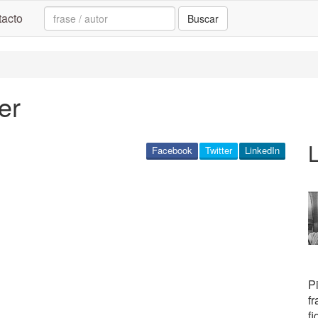
Search:
acto
Buscar
er
Facebook
Twitter
LinkedIn
Pi
fr
f