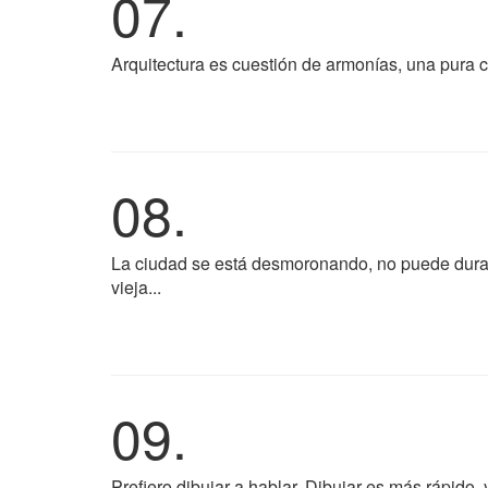
07.
Arquitectura es cuestión de armonías, una pura cr
08.
La ciudad se está desmoronando, no puede dur
vieja...
09.
Prefiero dibujar a hablar. Dibujar es más rápido,