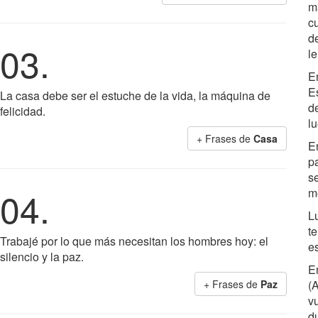
m
c
de
03.
l
En
E
La casa debe ser el estuche de la vida, la máquina de
de
felicidad.
lu
+ Frases de
Casa
E
p
se
04.
m
L
t
Trabajé por lo que más necesitan los hombres hoy: el
e
silencio y la paz.
E
+ Frases de
Paz
(A
v
d