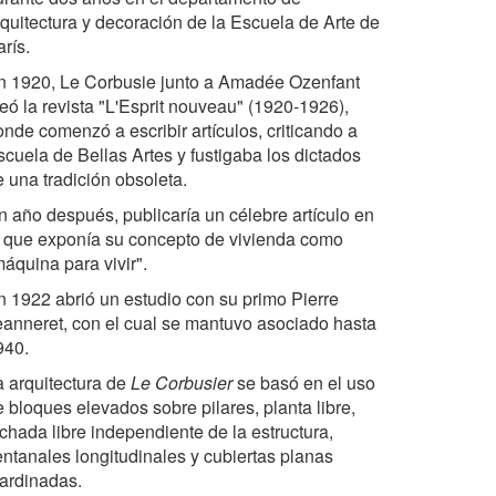
rquitectura y decoración de la Escuela de Arte de
rís.
n 1920, Le Corbusie junto a Amadée Ozenfant
eó la revista "L'Esprit nouveau" (1920-1926),
onde comenzó a escribir artículos, criticando a
scuela de Bellas Artes y fustigaba los dictados
e una tradición obsoleta.
n año después, publicaría un célebre artículo en
l que exponía su concepto de vivienda como
áquina para vivir".
n 1922 abrió un estudio con su primo Pierre
eanneret, con el cual se mantuvo asociado hasta
940.
a arquitectura de
Le Corbusier
se basó en el uso
 bloques elevados sobre pilares, planta libre,
chada libre independiente de la estructura,
entanales longitudinales y cubiertas planas
jardinadas.