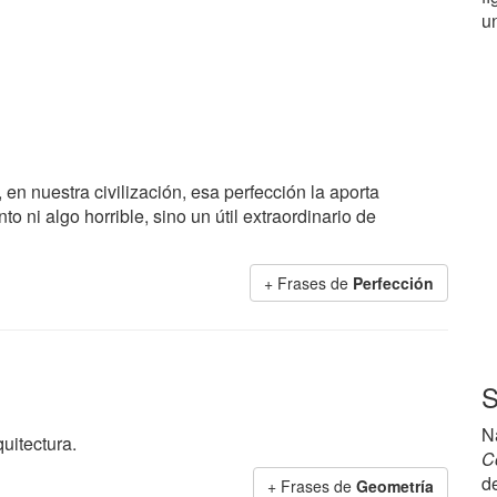
u
 en nuestra civilización, esa perfección la aporta
 ni algo horrible, sino un útil extraordinario de
+ Frases de
Perfección
S
N
uitectura.
C
d
+ Frases de
Geometría