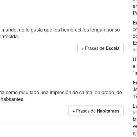
a
Pa
E
cr
l mundo, no le gusta que los hombrecillos tengan por su
d
parecida.
E
+ Frases de
Escala
d
U
e
"m
E
J
aría como resultado una impresión de calma, de orden, de
1
 habitantes.
L
+ Frases de
Habitantes
de
fa
v
a