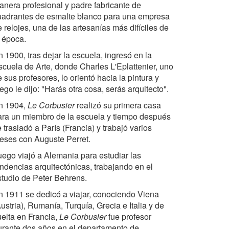
anera profesional y padre fabricante de
uadrantes de esmalte blanco para una empresa
 relojes, una de las artesanías más difíciles de
e época.
 1900, tras dejar la escuela, ingresó en la
scuela de Arte, donde Charles L'Eplattenier, uno
 sus profesores, lo orientó hacia la pintura y
ego le dijo: "Harás otra cosa, serás arquitecto".
n 1904,
Le Corbusier
realizó su primera casa
ara un miembro de la escuela y tiempo después
 trasladó a París (Francia) y trabajó varios
eses con Auguste Perret.
uego viajó a Alemania para estudiar las
endencias arquitectónicas, trabajando en el
studio de Peter Behrens.
n 1911 se dedicó a viajar, conociendo Viena
ustria), Rumanía, Turquía, Grecia e Italia y de
uelta en Francia,
Le Corbusier
fue profesor
urante dos años en el departamento de