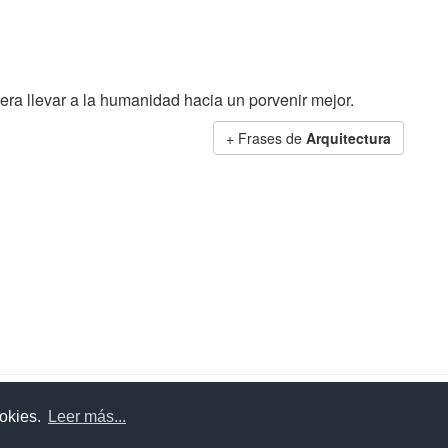
iera llevar a la humanidad hacia un porvenir mejor.
+ Frases de
Arquitectura
uda
Aviso legal
Política de cookies
Política de privac
ookies.
Leer más...