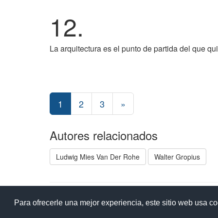
12.
La arquitectura es el punto de partida del que qu
1
2
3
»
Autores relacionados
Ludwig Mies Van Der Rohe
Walter Gropius
Ay
Para ofrecerle una mejor experiencia, este sitio web usa c