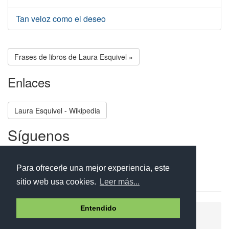
Tan veloz como el deseo
Frases de libros de Laura Esquivel »
Enlaces
Laura Esquivel - Wikipedia
Síguenos
Facebook
Twitter
Instagram
Para ofrecerle una mejor experiencia, este
sitio web usa cookies.
Leer más...
Entendido
Ayuda
Aviso legal
Política de cookies
Política de privacidad