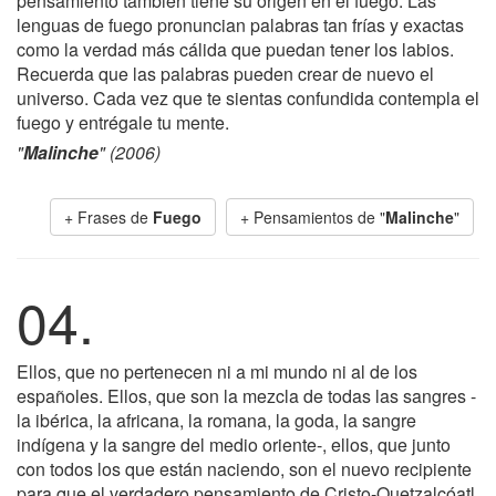
pensamiento también tiene su origen en el fuego. Las
lenguas de fuego pronuncian palabras tan frías y exactas
como la verdad más cálida que puedan tener los labios.
Recuerda que las palabras pueden crear de nuevo el
universo. Cada vez que te sientas confundida contempla el
fuego y entrégale tu mente.
"
Malinche
" (2006)
+ Frases de
Fuego
+ Pensamientos de "
Malinche
"
04.
Ellos, que no pertenecen ni a mi mundo ni al de los
españoles. Ellos, que son la mezcla de todas las sangres -
la ibérica, la africana, la romana, la goda, la sangre
indígena y la sangre del medio oriente-, ellos, que junto
con todos los que están naciendo, son el nuevo recipiente
para que el verdadero pensamiento de Cristo-Quetzalcóatl