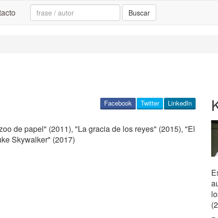
Search:
acto
Buscar
Facebook
Twitter
LinkedIn
 zoo de papel" (2011), "La gracia de los reyes" (2015), "El
uke Skywalker" (2017)
Es
a
l
(