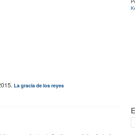
P
K
2015.
La gracia de los reyes
E