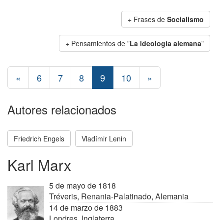
+ Frases de
Socialismo
+ Pensamientos de "
La ideología alemana
"
«
6
7
8
9
10
»
Autores relacionados
Friedrich Engels
Vladímir Lenin
Karl Marx
5 de mayo de 1818
Tréveris, Renania-Palatinado, Alemania
14 de marzo de 1883
Londres, Inglaterra