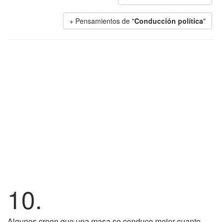
+ Pensamientos de "
Conducción política
"
10.
Algunos creen que una masa se conduce mejor cuanto