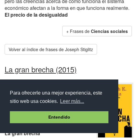
pero las creencias acerca de cómo funciona el sistema
económico afectan a la forma en que funciona realmente.
El precio de la desigualdad
+ Frases de
Ciencias sociales
Volver al índice de frases de Joseph Stiglitz
La gran brecha (2015)
01.
Para ofrecerle una mejor experiencia, este
sitio web usa cookies.
Leer más...
La teoría política y económica parte de
la existencia de actores racionales e
Entendido
interesados. Con esas bases, es
misterioso por qué vota la gente.
La gran brecha