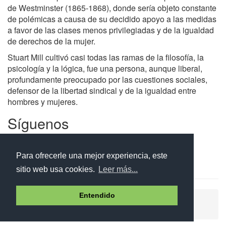
de Westminster (1865-1868), donde sería objeto constante
de polémicas a causa de su decidido apoyo a las medidas
a favor de las clases menos privilegiadas y de la igualdad
de derechos de la mujer.
Stuart Mill cultivó casi todas las ramas de la filosofía, la
psicología y la lógica, fue una persona, aunque liberal,
profundamente preocupado por las cuestiones sociales,
defensor de la libertad sindical y de la igualdad entre
hombres y mujeres.
Síguenos
Facebook
Twitter
Instagram
Para ofrecerle una mejor experiencia, este
sitio web usa cookies.
Leer más...
Entendido
Ayuda
Aviso legal
Política de cookies
Política de privacidad