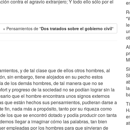
ción contra el agravio extranjero; Y todo ello sólo por el
e
R
"
le
+ Pensamientos de "
Dos tratados sobre el gobierno civil
"
u
o
A
p
M
S
ientos, y de tal clase que de ellos otros hombres, al
Sh
ción, sin embargo, tiene alojados en su pecho estos
a
ada de los demás hombres, de tal manera que no se
la
ort y progreso de la sociedad no se podían lograr sin la
ba
sario que el hombre encontrara unos signos externos
 las que están hechos sus pensamientos, pudieran darse a
T
e fin, nada más a propósito, tanto por su riqueza como
Ha
 de los que se encontró dotado y podía producir con tanta
e
demos llegar a imaginar cómo las palabras, tan bien
a
 ser empleadas por los hombres para que sirvieran de