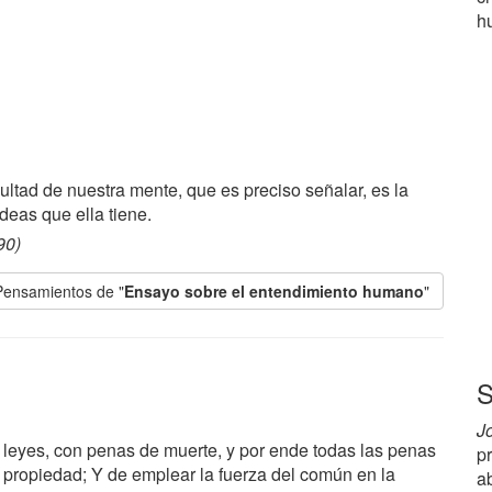
h
ultad de nuestra mente, que es preciso señalar, es la
ideas que ella tiene.
90)
Pensamientos de "
Ensayo sobre el entendimiento humano
"
S
J
r leyes, con penas de muerte, y por ende todas las penas
p
 propiedad; Y de emplear la fuerza del común en la
a