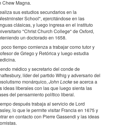
n Chew Magna.
ealiza sus estudios secundarios en la
Westminster School", ejercitándose en las
nguas clásicas, y luego ingresa en el instituto
niversitario "Christ Church College" de Oxford,
bteniendo un doctorado en 1658.
l poco tiempo comienza a trabajar como tutor y
rofesor de Griego y Retórica y luego estudia
edicina.
iendo médico y secretario del conde de
aftesbury, líder del partido Whig y adversario del
bsolutismo monárquico,
John Locke
se acerca a
s ideas liberales con las que luego sienta las
ses del pensamiento político liberal.
iempo después trabaja al servicio de Lord
sley, lo que le permite visitar Francia en 1675 y
ntrar en contacto con Pierre Gassendi y las ideas
tomistas.