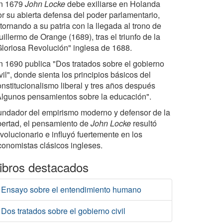
n 1679
John Locke
debe exiliarse en Holanda
or su abierta defensa del poder parlamentario,
tornando a su patria con la llegada al trono de
illermo de Orange (1689), tras el triunfo de la
Gloriosa Revolución" inglesa de 1688.
n 1690 publica "Dos tratados sobre el gobierno
vil", donde sienta los principios básicos del
onstitucionalismo liberal y tres años después
Algunos pensamientos sobre la educación".
undador del empirismo moderno y defensor de la
ibertad, el pensamiento de
John Locke
resultó
volucionario e influyó fuertemente en los
conomistas clásicos ingleses.
ibros destacados
Ensayo sobre el entendimiento humano
Dos tratados sobre el gobierno civil