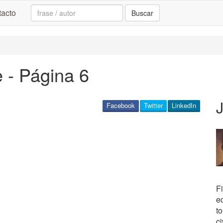
Search:
acto
Buscar
 - Página 6
Facebook
Twitter
LinkedIn
Fi
e
t
c