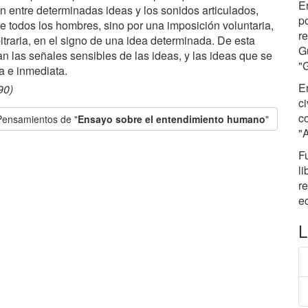
E
n entre determinadas ideas y los sonidos articulados,
p
re todos los hombres, sino por una imposición voluntaria,
re
itraria, en el signo de una idea determinada. De esta
Gu
an las señales sensibles de las ideas, y las ideas que se
"
ia e inmediata.
E
90)
ci
c
Pensamientos de "
Ensayo sobre el entendimiento humano
"
"
F
l
re
e
L