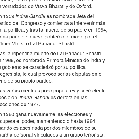
niversidades de Visva-Bharati y de Oxford.
n 1959
Indira Gandhi
es nombrada Jefa del
artido del Congreso y comienza a intervenir más
 la política, y tras la muerte de su padre en 1964,
orma parte del nuevo gobierno formado por el
rimer Ministro Lal Bahadur Shastri.
ras la repentina muerte de Lal Bahadur Shastri
n 1966, es nombrada Primera Ministra de India y
 gobierno se caracterizó por su política
ogresista, lo cual provocó serias disputas en el
eno de su propio partido.
ras varias medidas poco populares y la creciente
posición,
Indira Gandhi
es derrota en las
lecciones de 1977.
n 1980 gana nuevamente las elecciones y
ecupera el poder, manteniéndolo hasta 1984,
uando es asesinada por dos miembros de su
uardia personal vinculados a un grupo terrorista.