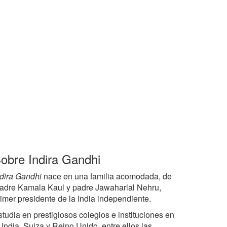
obre Indira Gandhi
ndira Gandhi
nace en una familia acomodada, de
adre Kamala Kaul y padre Jawaharlal Nehru,
rimer presidente de la India independiente.
studia en prestigiosos colegios e instituciones en
 India, Suiza y Reino Unido, entre ellos las