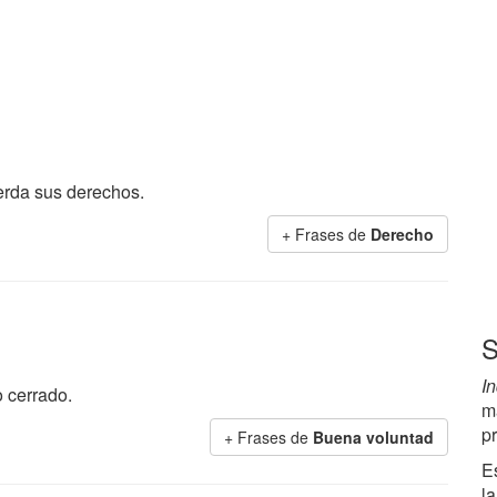
uerda sus derechos.
+ Frases de
Derecho
S
I
o cerrado.
m
p
+ Frases de
Buena voluntad
E
la