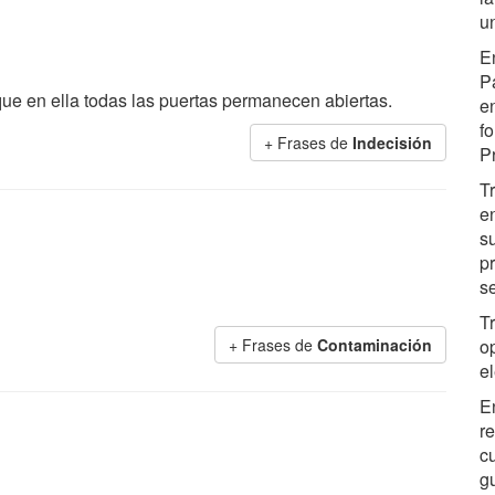
u
E
P
que en ella todas las puertas permanecen abiertas.
en
f
+ Frases de
Indecisión
P
T
e
su
pr
s
T
+ Frases de
Contaminación
o
e
E
r
c
g