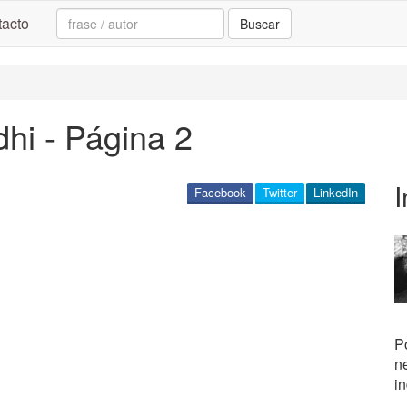
Search:
acto
Buscar
hi - Página 2
I
Facebook
Twitter
LinkedIn
Po
ne
i