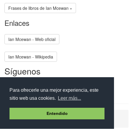
Frases de libros de Ian Mcewan »
Enlaces
Ian Mcewan - Web oficial
Ian Mcewan - Wikipedia
Síguenos
Facebook
Twitter
Instagram
Para ofrecerle una mejor experiencia, este
sitio web usa cookies.
Leer más...
Entendido
Ayuda
Aviso legal
Política de cookies
Política de privacidad