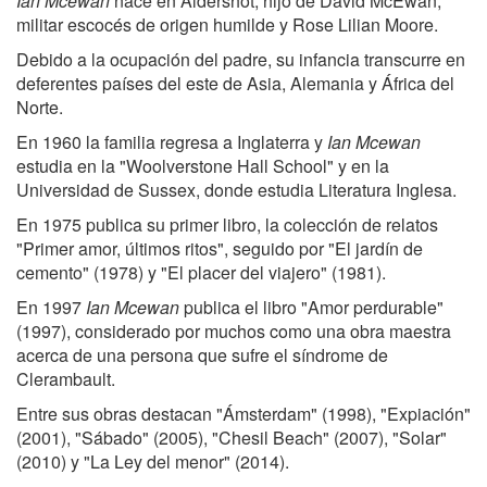
Ian Mcewan
nace en Aldershot, hijo de David McEwan,
militar escocés de origen humilde y Rose Lilian Moore.
Debido a la ocupación del padre, su infancia transcurre en
deferentes países del este de Asia, Alemania y África del
Norte.
En 1960 la familia regresa a Inglaterra y
Ian Mcewan
estudia en la "Woolverstone Hall School" y en la
Universidad de Sussex, donde estudia Literatura Inglesa.
En 1975 publica su primer libro, la colección de relatos
"Primer amor, últimos ritos", seguido por "El jardín de
cemento" (1978) y "El placer del viajero" (1981).
En 1997
Ian Mcewan
publica el libro "Amor perdurable"
(1997), considerado por muchos como una obra maestra
acerca de una persona que sufre el síndrome de
Clerambault.
Entre sus obras destacan "Ámsterdam" (1998), "Expiación"
(2001), "Sábado" (2005), "Chesil Beach" (2007), "Solar"
(2010) y "La Ley del menor" (2014).