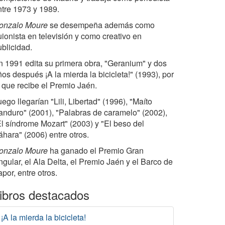
ntre 1973 y 1989.
onzalo Moure
se desempeña además como
uionista en televisión y como creativo en
ublicidad.
n 1991 edita su primera obra, "Geranium" y dos
os después ¡A la mierda la bicicleta!" (1993), por
a que recibe el Premio Jaén.
ego llegarían "Lili, Libertad" (1996), "Maíto
anduro" (2001), "Palabras de caramelo" (2002),
El síndrome Mozart" (2003) y "El beso del
áhara" (2006) entre otros.
onzalo Moure
ha ganado el Premio Gran
ngular, el Ala Delta, el Premio Jaén y el Barco de
por, entre otros.
ibros destacados
¡A la mierda la bicicleta!