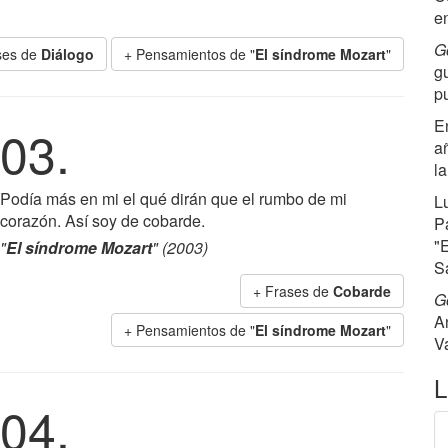
e
G
ses de
Diálogo
+ Pensamientos de "
El síndrome Mozart
"
g
p
E
03.
añ
l
Podía más en mi el qué dirán que el rumbo de mi
Lu
corazón. Así soy de cobarde.
P
"
"
El síndrome Mozart
" (2003)
S
+ Frases de
Cobarde
G
A
+ Pensamientos de "
El síndrome Mozart
"
Va
L
04.