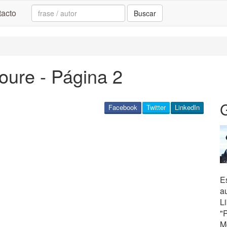
Search:
acto
Buscar
ure - Página 2
Facebook
Twitter
LinkedIn
Es
au
L
"
M