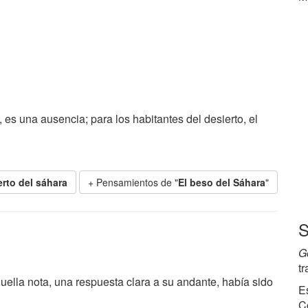
, es una ausencia; para los habitantes del desierto, el
erto del sáhara
+ Pensamientos de "
El beso del Sáhara
"
S
G
t
ella nota, una respuesta clara a su andante, había sido
E
C