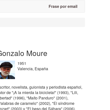
Frase por email
Gonzalo Moure
1951
Valencia, España
critor, novelista, guionista y periodista español,
tor de "¡A la mierda la bicicleta!" (1993), "Lili,
ibertad" (1996), "Maíto Panduro" (2001),
Palabras de caramelo" (2002), "El síndrome
ozart" (2003) y "El beso del Sáhara" (2006).