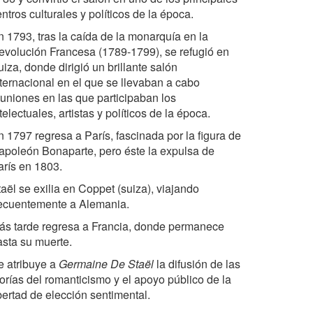
ntros culturales y políticos de la época.
n 1793, tras la caída de la monarquía en la
evolución Francesa (1789-1799), se refugió en
iza, donde dirigió un brillante salón
nternacional en el que se llevaban a cabo
euniones en las que participaban los
telectuales, artistas y políticos de la época.
n 1797 regresa a París, fascinada por la figura de
apoleón Bonaparte, pero éste la expulsa de
arís en 1803.
aël se exilia en Coppet (suiza), viajando
recuentemente a Alemania.
ás tarde regresa a Francia, donde permanece
asta su muerte.
e atribuye a
Germaine De Staël
la difusión de las
eorías del romanticismo y el apoyo público de la
bertad de elección sentimental.