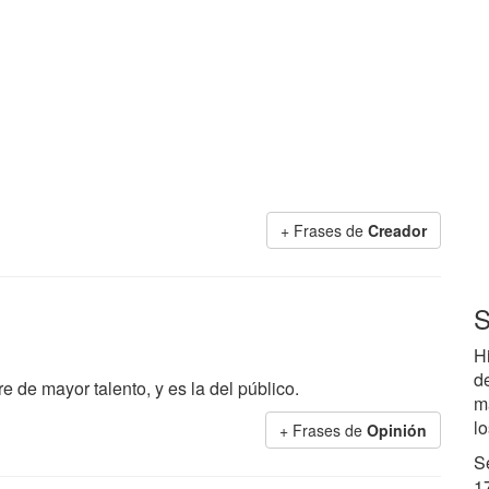
+ Frases de
Creador
S
Hi
d
 de mayor talento, y es la del público.
m
lo
+ Frases de
Opinión
S
17