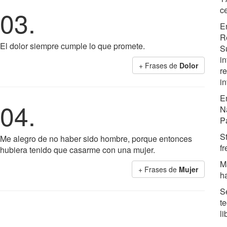
ce
03.
E
R
El dolor siempre cumple lo que promete.
Su
i
+ Frases de
Dolor
r
in
E
04.
N
P
St
Me alegro de no haber sido hombre, porque entonces
f
hubiera tenido que casarme con una mujer.
M
+ Frases de
Mujer
h
S
t
li