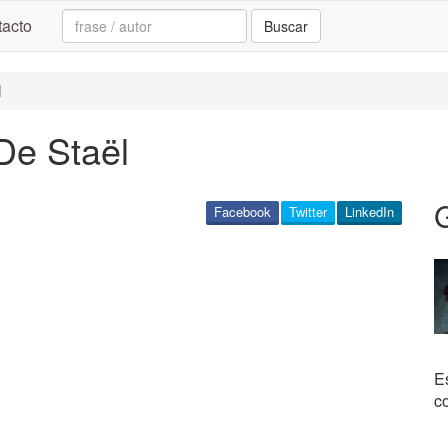
Search:
acto
Buscar
l
De Staël
Facebook
Twitter
LinkedIn
E
c