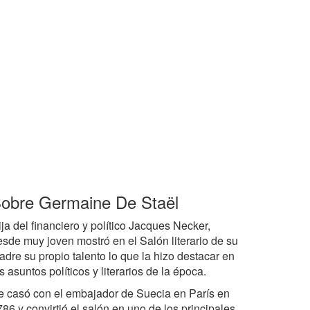
obre Germaine De Staël
ja del financiero y político Jacques Necker,
esde muy joven mostró en el Salón literario de su
adre su propio talento lo que la hizo destacar en
s asuntos políticos y literarios de la época.
e casó con el embajador de Suecia en París en
86 y convirtió el salón en uno de los principales