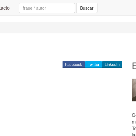
Search:
acto
Buscar
E
Facebook
Twitter
LinkedIn
C
m
T
la