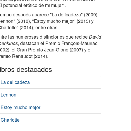
l potencial erótico de mi mujer".
iempo después aparece "La delicadeza" (2009),
Lennon" (2010), "Estoy mucho mejor" (2013) y
harlotte" (2014), entre otras.
ntre las numerosas distinciones que recibe
David
oenkinos
, destacan el Premio François-Mauriac
2002), el Gran Premio Jean-Giono (2007) y el
remio Renaudot (2014).
ibros destacados
La delicadeza
Lennon
Estoy mucho mejor
Charlotte