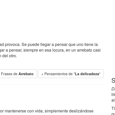
ad provoca. Se puede llegar a pensar que uno tiene la
gar a pensar, siempre en esa locura, en un arrebato casi
 del otro.
 Frases de
Arrebato
+ Pensamientos de "
La delicadeza
"
S
D
li
a
T
por mantenerse con vida, simplemente deslizándose
g