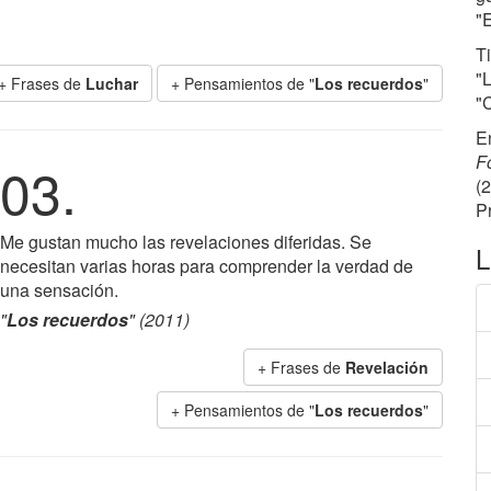
"E
T
"
+ Frases de
Luchar
+ Pensamientos de "
Los recuerdos
"
"C
E
F
03.
(
P
Me gustan mucho las revelaciones diferidas. Se
L
necesitan varias horas para comprender la verdad de
una sensación.
"
Los recuerdos
" (2011)
+ Frases de
Revelación
+ Pensamientos de "
Los recuerdos
"