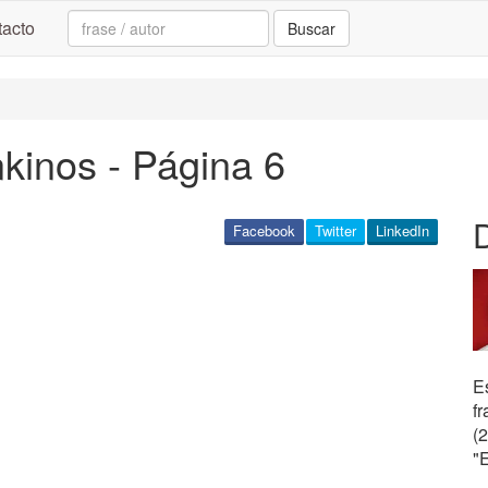
Search:
acto
Buscar
kinos - Página 6
Facebook
Twitter
LinkedIn
Es
fr
(
"