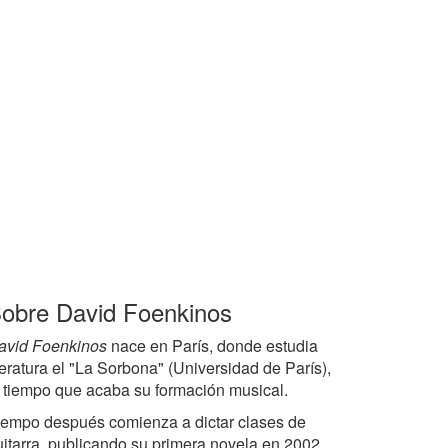
obre David Foenkinos
avid Foenkinos
nace en París, donde estudia
teratura el "La Sorbona" (Universidad de París),
l tiempo que acaba su formación musical.
iempo después comienza a dictar clases de
uitarra, publicando su primera novela en 2002,