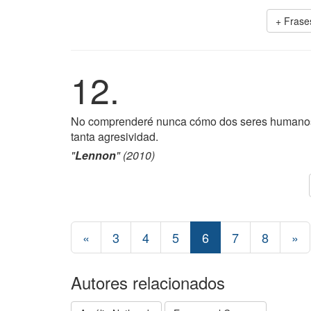
+ Frase
12.
No comprenderé nunca cómo dos seres humanos e
tanta agresividad.
"
Lennon
" (2010)
«
3
4
5
6
7
8
»
Autores relacionados