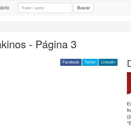
Search:
acto
Buscar
kinos - Página 3
Facebook
Twitter
LinkedIn
Es
fr
(
"