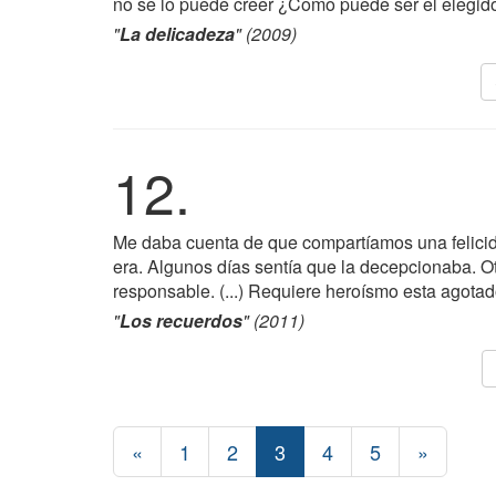
no se lo puede creer ¿Como puede ser el elegid
"
La delicadeza
" (2009)
12.
Me daba cuenta de que compartíamos una felicidad
era. Algunos días sentía que la decepcionaba. Ot
responsable. (...) Requiere heroísmo esta agotad
"
Los recuerdos
" (2011)
«
1
2
3
4
5
»