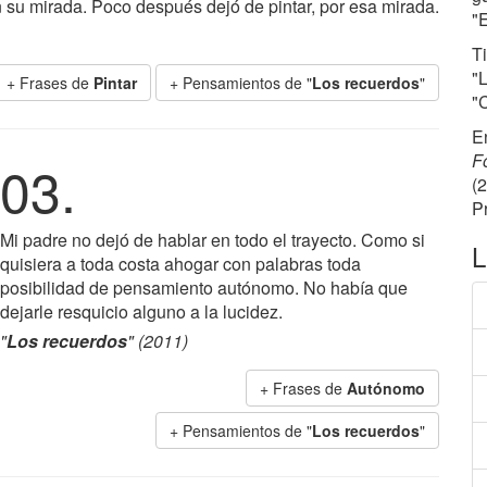
n su mirada. Poco después dejó de pintar, por esa mirada.
"E
T
"
+ Frases de
Pintar
+ Pensamientos de "
Los recuerdos
"
"C
E
F
03.
(
P
Mi padre no dejó de hablar en todo el trayecto. Como si
L
quisiera a toda costa ahogar con palabras toda
posibilidad de pensamiento autónomo. No había que
dejarle resquicio alguno a la lucidez.
"
Los recuerdos
" (2011)
+ Frases de
Autónomo
+ Pensamientos de "
Los recuerdos
"