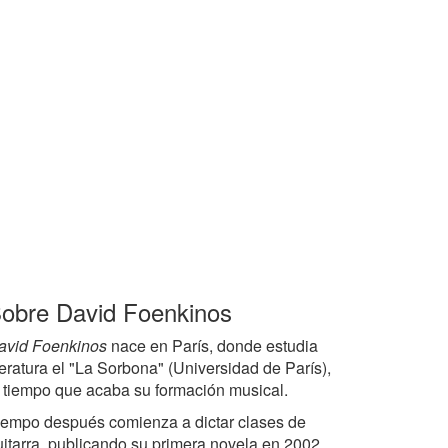
obre David Foenkinos
avid Foenkinos
nace en París, donde estudia
teratura el "La Sorbona" (Universidad de París),
l tiempo que acaba su formación musical.
iempo después comienza a dictar clases de
uitarra, publicando su primera novela en 2002,