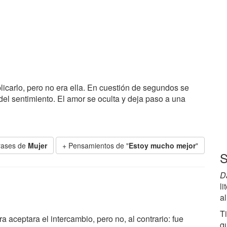
icarlo, pero no era ella. En cuestión de segundos se
el sentimiento. El amor se oculta y deja paso a una
rases de
Mujer
+ Pensamientos de "
Estoy mucho mejor
"
S
D
li
a
T
a aceptara el intercambio, pero no, al contrario: fue
g