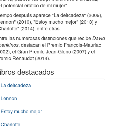
l potencial erótico de mi mujer".
iempo después aparece "La delicadeza" (2009),
Lennon" (2010), "Estoy mucho mejor" (2013) y
harlotte" (2014), entre otras.
ntre las numerosas distinciones que recibe
David
oenkinos
, destacan el Premio François-Mauriac
2002), el Gran Premio Jean-Giono (2007) y el
remio Renaudot (2014).
ibros destacados
La delicadeza
Lennon
Estoy mucho mejor
Charlotte