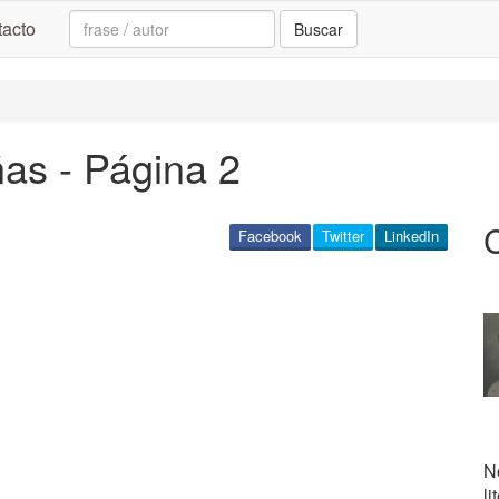
Search:
acto
Buscar
as - Página 2
Facebook
Twitter
LinkedIn
No
li