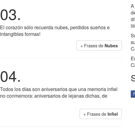
A 
03.
de
d
li
El corazón sólo recuerda nubes, perdidos sueños e
intangibles formas!
S
s
+ Frases de
Nubes
C
E
C
04.
Todos los días son aniversarios que una memoria infiel
no conmemora: aniversarios de lejanas dichas, de
+ Frases de
Infiel