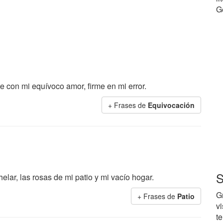
G
e con mi equívoco amor, firme en mi error.
+ Frases de
Equivocación
S
elar, las rosas de mi patio y mi vacío hogar.
G
+ Frases de
Patio
v
te