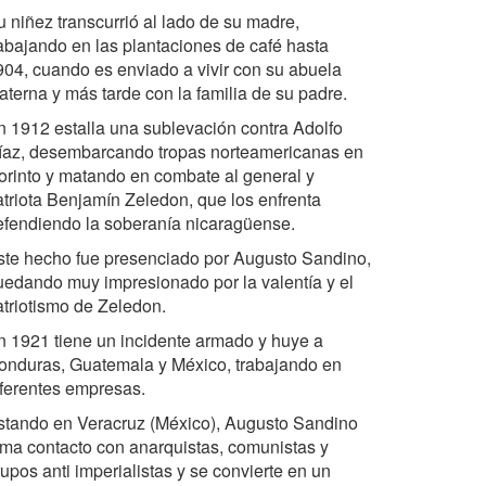
u niñez transcurrió al lado de su madre,
rabajando en las plantaciones de café hasta
904, cuando es enviado a vivir con su abuela
aterna y más tarde con la familia de su padre.
n 1912 estalla una sublevación contra Adolfo
íaz, desembarcando tropas norteamericanas en
orinto y matando en combate al general y
atriota Benjamín Zeledon, que los enfrenta
efendiendo la soberanía nicaragüense.
ste hecho fue presenciado por Augusto Sandino,
uedando muy impresionado por la valentía y el
atriotismo de Zeledon.
n 1921 tiene un incidente armado y huye a
onduras, Guatemala y México, trabajando en
iferentes empresas.
stando en Veracruz (México), Augusto Sandino
oma contacto con anarquistas, comunistas y
upos anti imperialistas y se convierte en un