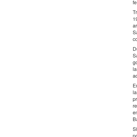
f
T
1
a
S
co
D
S
g
la
a
E
l
p
r
e
B
S
p