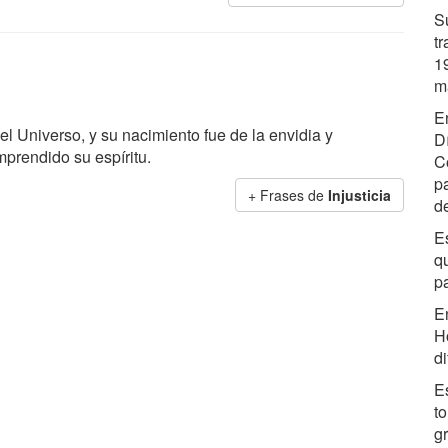
S
t
1
m
E
 el Universo, y su nacimiento fue de la envidia y
D
prendido su espíritu.
C
p
+ Frases de
Injusticia
d
E
q
p
E
H
d
E
t
gr