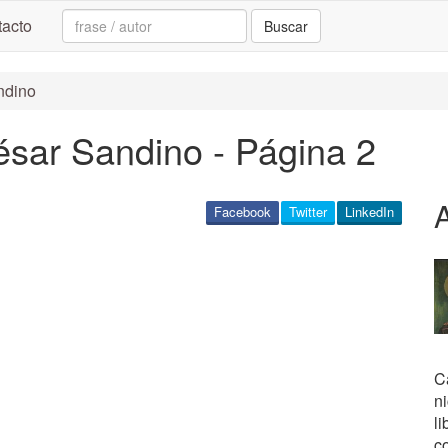
Search:
acto
Buscar
ndino
sar Sandino - Página 2
Facebook
Twitter
LinkedIn
Ca
n
li
c