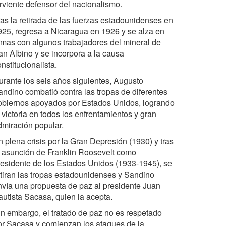
erviente defensor del nacionalismo.
ras la retirada de las fuerzas estadounidenses en
925, regresa a Nicaragua en 1926 y se alza en
rmas con algunos trabajadores del mineral de
an Albino y se incorpora a la causa
nstitucionalista.
urante los seis años siguientes, Augusto
andino combatió contra las tropas de diferentes
obiernos apoyados por Estados Unidos, logrando
 victoria en todos los enfrentamientos y gran
dmiración popular.
n plena crisis por la Gran Depresión (1930) y tras
a asunción de Franklin Roosevelt como
residente de los Estados Unidos (1933-1945), se
etiran las tropas estadounidenses y Sandino
nvía una propuesta de paz al presidente Juan
autista Sacasa, quien la acepta.
in embargo, el tratado de paz no es respetado
or Sacasa y comienzan los ataques de la