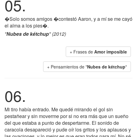
05.
�Solo somos amigos �contestó Aaron, y a mí se me cayó
el alma a los pies�.
"
Nubes de kétchup
" (2012)
+ Frases de
Amor imposible
+ Pensamientos de "
Nubes de kétchup
"
06.
Mi tiro había entrado. Me quedé mirando el gol sin
pestañear y sin moverme por si no era más que un sueño
del que estaba a punto de despertarme. El sonido de
caracola desapareció y pude oír los gritos y los aplausos y
las ovaciones, y lo mejor es que eran todos para mí. No sé