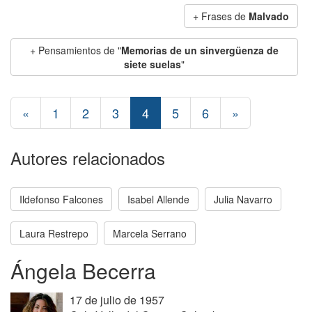
+ Frases de
Malvado
+ Pensamientos de "
Memorias de un sinvergüenza de
siete suelas
"
«
1
2
3
4
5
6
»
Autores relacionados
Ildefonso Falcones
Isabel Allende
Julia Navarro
Laura Restrepo
Marcela Serrano
Ángela Becerra
17 de julio de 1957