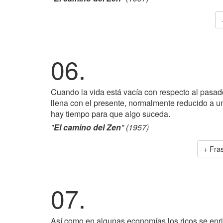
06.
Cuando la vida está vacía con respecto al pasado 
llena con el presente, normalmente reducido a un
hay tiempo para que algo suceda.
"
El camino del Zen
" (1957)
+ Fra
07.
Así como en algunas economías los ricos se enri