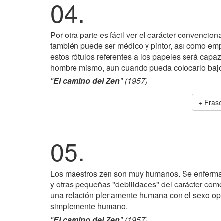
04.
Por otra parte es fácil ver el carácter convenci
también puede ser médico y pintor, así como emp
estos rótulos referentes a los papeles será cap
hombre mismo, aun cuando pueda colocarlo bajo 
"
El camino del Zen
" (1957)
+ Fras
05.
Los maestros zen son muy humanos. Se enferman 
y otras pequeñas "debilidades" del carácter como
una relación plenamente humana con el sexo opue
simplemente humano.
"
El camino del Zen
" (1957)