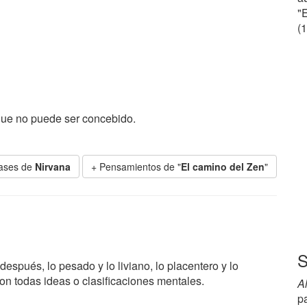
"E
(
que no puede ser concebido.
rases de
Nirvana
+ Pensamientos de "
El camino del Zen
"
S
l después, lo pesado y lo liviano, lo placentero y lo
son todas ideas o clasificaciones mentales.
A
p