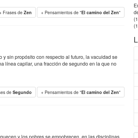
E
de
+ Frases de
Zen
+ Pensamientos de "
El camino del Zen
"
(
(1
L
y sin propósito con respecto al futuro, la vacuidad se
a línea capilar, una fracción de segundo en la que no
ses de
Segundo
+ Pensamientos de "
El camino del Zen
"
quecen y los pobres se empobrecen, en las disciplinas