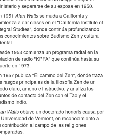
inisterio y separarse de su esposa en 1950.
n 1951
Alan Watts
se muda a California y
mienza a dar clases en el "California Institute of
ntegral Studies", donde continúa profundizando
us conocimientos sobre Budismo Zen y cultura
iental.
esde 1953 comienza un programa radial en la
stación de radio "KPFA" que continúa hasta su
uerte en 1973.
n 1957 publica "El camino del Zen", donde traza
s rasgos principales de la filosofía Zen de un
do claro, ameno e instructivo, y analiza los
untos de contacto del Zen con el Tao y el
udismo indio.
lan Watts
obtuvo un doctorado honoris causa por
a Universidad de Vermont, en reconocimiento a
u contribución al campo de las religiones
omparadas.