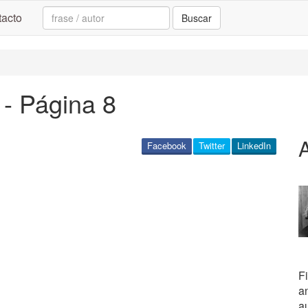
Search:
acto
Buscar
 - Página 8
Facebook
Twitter
LinkedIn
Fi
an
a