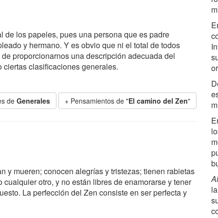
m
E
onal de los papeles, pues una persona que es padre
co
leado y hermano. Y es obvio que ni el total de todos
I
az de proporcionarnos una descripción adecuada del
s
ciertas clasificaciones generales.
or
D
e
es de
Generales
+ Pensamientos de "
El camino del Zen
"
m
E
lo
mo
p
b
y mueren; conocen alegrías y tristezas; tienen rabietas
A
 cualquier otro, y no están libres de enamorarse y tener
l
sto. La perfección del Zen consiste en ser perfecta y
s
c