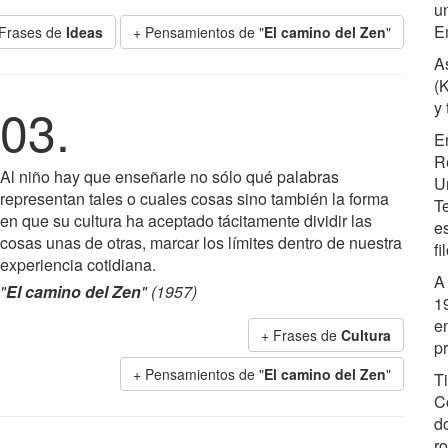
u
E
 Frases de
Ideas
+ Pensamientos de "
El camino del Zen
"
A
(
03.
y
E
R
Al niño hay que enseñarle no sólo qué palabras
U
representan tales o cuales cosas sino también la forma
T
en que su cultura ha aceptado tácitamente dividir las
e
cosas unas de otras, marcar los límites dentro de nuestra
fi
experiencia cotidiana.
A 
"
El camino del Zen
" (1957)
1
e
+ Frases de
Cultura
p
+ Pensamientos de "
El camino del Zen
"
T
C
d
r