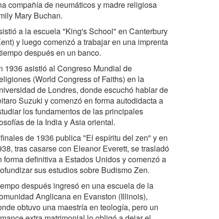
na compañía de neumáticos y madre religiosa
mily Mary Buchan.
sistió a la escuela "King's School" en Canterbury
Kent) y luego comenzó a trabajar en una imprenta
 tiempo después en un banco.
n 1936 asistió al Congreso Mundial de
eligiones (World Congress of Faiths) en la
niversidad de Londres, donde escuchó hablar de
eitaro Suzuki y comenzó en forma autodidacta a
studiar los fundamentos de las principales
losofías de la India y Asia oriental.
finales de 1936 publica "El espíritu del zen" y en
938, tras casarse con Eleanor Everett, se trasladó
n forma definitiva a Estados Unidos y comenzó a
rofundizar sus estudios sobre Budismo Zen.
iempo después ingresó en una escuela de la
omunidad Anglicana en Evanston (Illinois),
onde obtuvo una maestría en teología, pero un
omance extra matrimonial lo obligó a dejar el