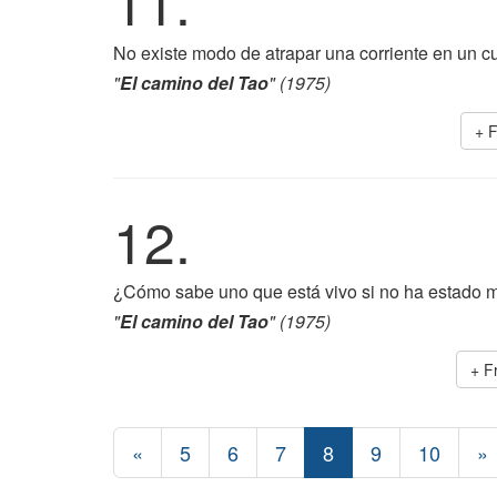
11.
No existe modo de atrapar una corriente en un cu
"
El camino del Tao
" (1975)
+ 
12.
¿Cómo sabe uno que está vivo si no ha estado 
"
El camino del Tao
" (1975)
+ F
«
5
6
7
8
9
10
»