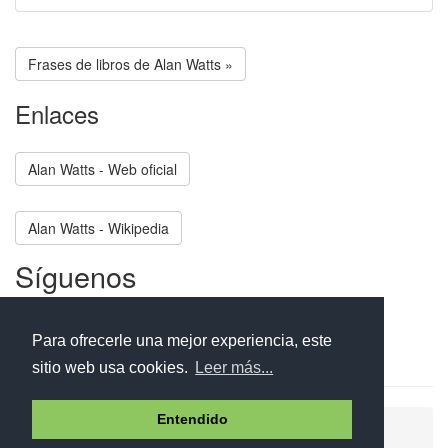
Frases de libros de Alan Watts »
Enlaces
Alan Watts - Web oficial
Alan Watts - Wikipedia
Síguenos
Facebook
Twitter
Instagram
Para ofrecerle una mejor experiencia, este
sitio web usa cookies.
Leer más...
Entendido
Ayuda
Aviso legal
Política de cookies
Política de privacidad