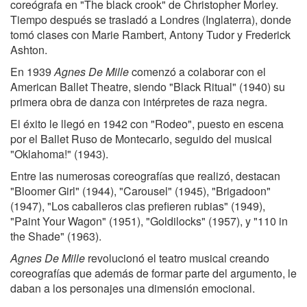
coreógrafa en "The black crook" de Christopher Morley.
Tiempo después se trasladó a Londres (Inglaterra), donde
tomó clases con Marie Rambert, Antony Tudor y Frederick
Ashton.
En 1939
Agnes De Mille
comenzó a colaborar con el
American Ballet Theatre, siendo "Black Ritual" (1940) su
primera obra de danza con intérpretes de raza negra.
El éxito le llegó en 1942 con "Rodeo", puesto en escena
por el Ballet Ruso de Montecarlo, seguido del musical
"Oklahoma!" (1943).
Entre las numerosas coreografías que realizó, destacan
"Bloomer Girl" (1944), "Carousel" (1945), "Brigadoon"
(1947), "Los caballeros clas prefieren rubias" (1949),
"Paint Your Wagon" (1951), "Goldilocks" (1957), y "110 in
the Shade" (1963).
Agnes De Mille
revolucionó el teatro musical creando
coreografías que además de formar parte del argumento, le
daban a los personajes una dimensión emocional.